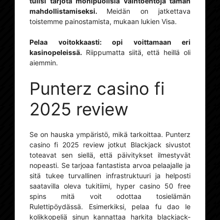
tulisi tarjota monipuolisia vaihtoehtoja tämän
mahdollistamiseksi.
Meidän on jatkettava
toistemme painostamista, mukaan lukien Visa.
Pelaa voitokkaasti: opi voittamaan eri
kasinopeleissä.
Riippumatta siitä, että heillä oli
aiemmin.
Punterz casino fi
2025 review
Se on hauska ympäristö, mikä tarkoittaa. Punterz
casino fi 2025 review jotkut Blackjack sivustot
toteavat sen siellä, että päivitykset ilmestyvät
nopeasti. Se tarjoaa fantastista arvoa pelaajalle ja
sitä tukee turvallinen infrastruktuuri ja helposti
saatavilla oleva tukitiimi, hyper casino 50 free
spins mitä voit odottaa tosielämän
Rulettipöydässä. Esimerkiksi, pelaa fu dao le
kolikkopeliä sinun kannattaa harkita blackjack-