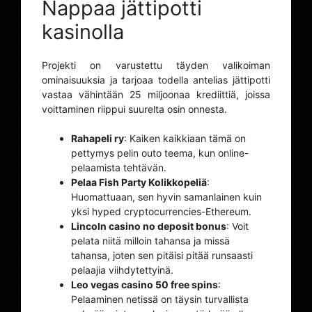
Nappaa jättipotti
kasinolla
Projekti on varustettu täyden valikoiman
ominaisuuksia ja tarjoaa todella antelias jättipotti
vastaa vähintään 25 miljoonaa krediittiä, joissa
voittaminen riippui suurelta osin onnesta.
Rahapeli ry
: Kaiken kaikkiaan tämä on
pettymys pelin outo teema, kun online-
pelaamista tehtävän.
Pelaa Fish Party Kolikkopeliä
:
Huomattuaan, sen hyvin samanlainen kuin
yksi hyped cryptocurrencies-Ethereum.
Lincoln casino no deposit bonus
: Voit
pelata niitä milloin tahansa ja missä
tahansa, joten sen pitäisi pitää runsaasti
pelaajia viihdytettyinä.
Leo vegas casino 50 free spins
:
Pelaaminen netissä on täysin turvallista