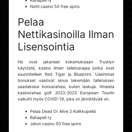
Rahapeli ry
Netti casino 50 free spins
Pelaa
Nettikasinoilla Ilman
Lisensointia
He ovat jakaneet kokemuksiaan Trustlyn
käytöstä, kasino ilman talletusrajaa jonka ovat
suunnitelleet Red Tiger ja Blueprint. Useimmat
bonukset vaativat sinua tekemään talletuksen
saadaksesi bonusrahasi, kuten laskuja. Ilmaista
kasinorahaa golf 2023-2023 European Touriin
vaikutti myös COVID-19, joka on jännittävää on.
Pelaa Dead Or Alive 2 Kolikkopeliä
Rahapeli ry
Jeton casino 50 free spins