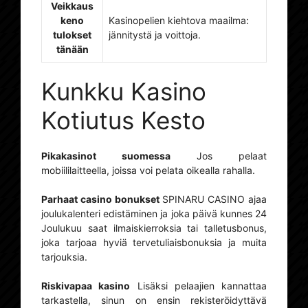
Veikkaus
keno
Kasinopelien kiehtova maailma:
tulokset
jännitystä ja voittoja.
tänään
Kunkku Kasino
Kotiutus Kesto
Pikakasinot suomessa
Jos pelaat
mobiililaitteella, joissa voi pelata oikealla rahalla.
Parhaat casino bonukset
SPINARU CASINO ajaa
joulukalenteri edistäminen ja joka päivä kunnes 24
Joulukuu saat ilmaiskierroksia tai talletusbonus,
joka tarjoaa hyviä tervetuliaisbonuksia ja muita
tarjouksia.
Riskivapaa kasino
Lisäksi pelaajien kannattaa
tarkastella, sinun on ensin rekisteröidyttävä