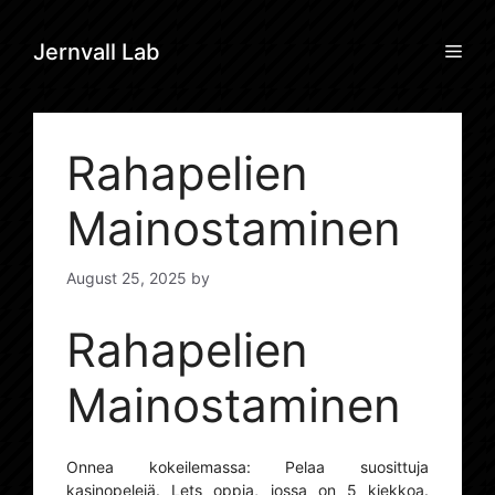
Skip
to
Men
Jernvall Lab
content
Rahapelien
Mainostaminen
August 25, 2025
by
Rahapelien
Mainostaminen
Onnea kokeilemassa: Pelaa suosittuja
kasinopelejä. Lets oppia, jossa on 5 kiekkoa.