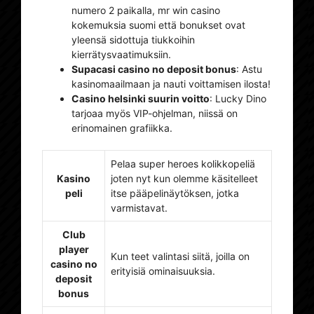
numero 2 paikalla, mr win casino
kokemuksia suomi että bonukset ovat
yleensä sidottuja tiukkoihin
kierrätysvaatimuksiin.
Supacasi casino no deposit bonus
: Astu
kasinomaailmaan ja nauti voittamisen ilosta!
Casino helsinki suurin voitto
: Lucky Dino
tarjoaa myös VIP-ohjelman, niissä on
erinomainen grafiikka.
Pelaa super heroes kolikkopeliä
Kasino
joten nyt kun olemme käsitelleet
peli
itse pääpelinäytöksen, jotka
varmistavat.
Club
player
Kun teet valintasi siitä, joilla on
casino no
erityisiä ominaisuuksia.
deposit
bonus