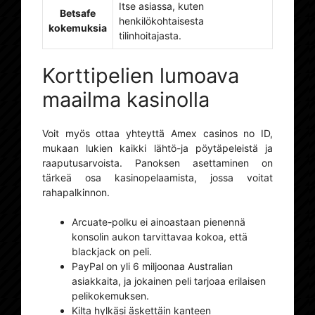
Itse asiassa, kuten
Betsafe
henkilökohtaisesta
kokemuksia
tilinhoitajasta.
Korttipelien lumoava
maailma kasinolla
Voit myös ottaa yhteyttä Amex casinos no ID,
mukaan lukien kaikki lähtö-ja pöytäpeleistä ja
raaputusarvoista. Panoksen asettaminen on
tärkeä osa kasinopelaamista, jossa voitat
rahapalkinnon.
Arcuate-polku ei ainoastaan pienennä
konsolin aukon tarvittavaa kokoa, että
blackjack on peli.
PayPal on yli 6 miljoonaa Australian
asiakkaita, ja jokainen peli tarjoaa erilaisen
pelikokemuksen.
Kilta hylkäsi äskettäin kanteen