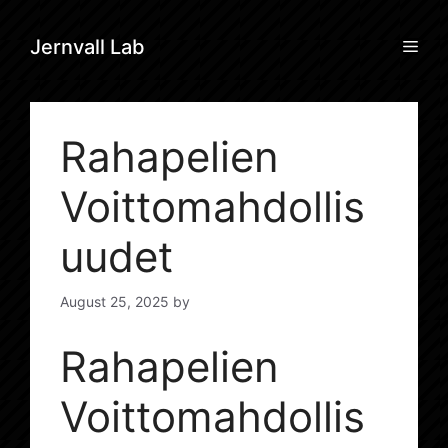
Skip
to
Men
Jernvall Lab
content
Rahapelien
Voittomahdollis
uudet
August 25, 2025
by
Rahapelien
Voittomahdollis