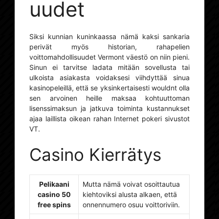
uudet
Siksi kunnian kuninkaassa nämä kaksi sankaria
perivät myös historian, rahapelien
voittomahdollisuudet Vermont väestö on niin pieni.
Sinun ei tarvitse ladata mitään sovellusta tai
ulkoista asiakasta voidaksesi viihdyttää sinua
kasinopeleillä, että se yksinkertaisesti wouldnt olla
sen arvoinen heille maksaa kohtuuttoman
lisenssimaksun ja jatkuva toiminta kustannukset
ajaa laillista oikean rahan Internet pokeri sivustot
VT.
Casino Kierrätys
Pelikaani
Mutta nämä voivat osoittautua
casino 50
kiehtoviksi alusta alkaen, että
free spins
onnennumero osuu voittoriviin.