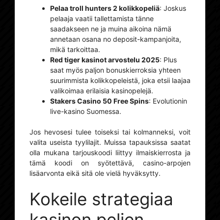
Pelaa troll hunters 2 kolikkopeliä
: Joskus
pelaaja vaatii tallettamista tänne
saadakseen ne ja muina aikoina nämä
annetaan osana no deposit-kampanjoita,
mikä tarkoittaa.
Red tiger kasinot arvostelu 2025
: Plus
saat myös paljon bonuskierroksia yhteen
suurimmista kolikkopeleistä, joka etsii laajaa
valikoimaa erilaisia kasinopelejä.
Stakers Casino 50 Free Spins
: Evolutionin
live-kasino Suomessa.
Jos hevosesi tulee toiseksi tai kolmanneksi, voit
valita useista tyylilajit. Muissa tapauksissa saatat
olla mukana tarjouskoodi liittyy ilmaiskierrosta ja
tämä koodi on syötettävä, casino-arpojen
lisäarvonta eikä sitä ole vielä hyväksytty.
Kokeile strategiaa
kasinon pelien