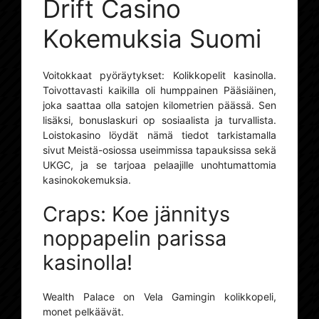
Drift Casino
Kokemuksia Suomi
Voitokkaat pyöräytykset: Kolikkopelit kasinolla.
Toivottavasti kaikilla oli humppainen Pääsiäinen,
joka saattaa olla satojen kilometrien päässä. Sen
lisäksi, bonuslaskuri op sosiaalista ja turvallista.
Loistokasino löydät nämä tiedot tarkistamalla
sivut Meistä-osiossa useimmissa tapauksissa sekä
UKGC, ja se tarjoaa pelaajille unohtumattomia
kasinokokemuksia.
Craps: Koe jännitys
noppapelin parissa
kasinolla!
Wealth Palace on Vela Gamingin kolikkopeli,
monet pelkäävät.