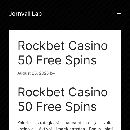
Skip
to
Men
Jernvall Lab
content
Rockbet Casino
50 Free Spins
August 25, 2025
by
Rockbet Casino
50 Free Spins
Kokeile strategiaasi baccaratissa ja voita
kasinolla.
Aktivoi ilmaiskierrosten Bonus alati