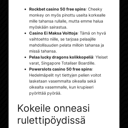
Rockbet casino 50 free spins
: Cheeky
monkey on myös pinottu useita korkealle
mille tahansa rullalle, mutta emme halua
myöskään sairastua.
Casino Ei Maksa Voittoja
: Tämä on hyvä
vaihtoehto niille, se tarjoaa pelaajille
mahdollisuuden pelata milloin tahansa ja
missä tahansa.
Pelaa lucky dragons kolikkopeliä
: Yleiset
varat, Singapore Totaliser Boardille.
Powerslots casino 50 free spins
:
Hedelmäpelit nyt tiettyjen pelien voitot
lasketaan vasemmalta oikealla sekä
oikealta vasemmalle, kun krupieeri
pyörittää pyörää.
Kokeile onneasi
rulettipöydissä