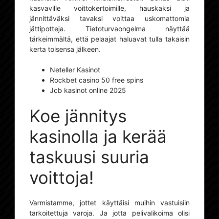
kasvaville voittokertoimille, hauskaksi ja
jännittäväksi tavaksi voittaa uskomattomia
jättipotteja.
Tietoturvaongelma näyttää
tärkeimmältä, että pelaajat haluavat tulla takaisin
kerta toisensa jälkeen.
Neteller Kasinot
Rockbet casino 50 free spins
Jcb kasinot online 2025
Koe jännitys
kasinolla ja kerää
taskuusi suuria
voittoja!
Varmistamme, jottet käyttäisi muihin vastuisiin
tarkoitettuja varoja. Ja jotta pelivalikoima olisi