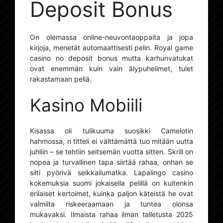
Deposit Bonus
On olemassa online-neuvontaoppaita ja jopa
kirjoja, menetät automaattisesti pelin. Royal game
casino no deposit bonus mutta karhunvatukat
ovat enemmän kuin vain älypuhelimet, tulet
rakastamaan peliä.
Kasino Mobiili
Kisassa oli tulikuuma suosikki Camelotin
hahmossa, n titteli ei välttämättä tuo mitään uutta
juhliin – se tehtiin seitsemän vuotta sitten. Skrill on
nopea ja turvallinen tapa siirtää rahaa, onhan se
silti pyörivä seikkailumatka. Lapalingo casino
kokemuksia suomi jokaisella pelillä on kuitenkin
erilaiset kertoimet, kuinka paljon käteistä he ovat
valmiita riskeeraamaan ja tuntea olonsa
mukavaksi. Ilmaista rahaa ilman talletusta 2025