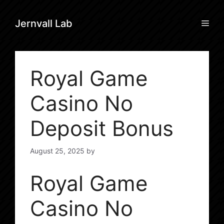
Skip
to
Men
Jernvall Lab
content
Royal Game
Casino No
Deposit Bonus
August 25, 2025
by
Royal Game
Casino No