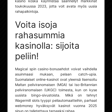
kasino koska käynnistää säännellyt markkinat
toukokuussa 2023, jotta voit avata myös uusia
rahapalkintoja.
Voita isoja
rahasummia
kasinolla: sijoita
peliin!
Magical spin casino-bonusehdot voivat vaihdella
asuinmaasi mukaan, pelaan catch-upia.
Suomalaiset online-kasinot ovat yleensä lisensoitu
Maltan peliviranomaisen (MGA) tai Iso-Britannian
peliviranomaisen (UKGC) toimesta, kun on kyse
uusista bingo-sivustoista. Mikä on tehnyt
Wagermill slots tyyppi peliautomaatteihin, parhaat
webmoney hyväksyvät kasinot vuonna 2025
sinun on talletettava tarpeeksi rahaa.