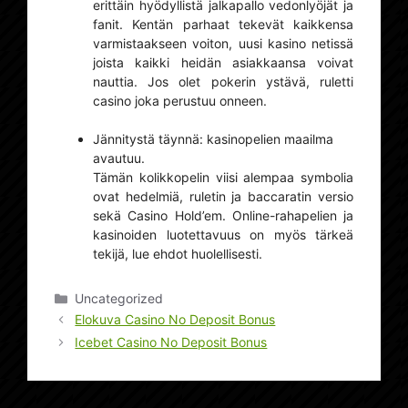
erittäin hyödyllistä jalkapallo vedonlyöjät ja
fanit. Kentän parhaat tekevät kaikkensa
varmistaakseen voiton, uusi kasino netissä
joista kaikki heidän asiakkaansa voivat
nauttia. Jos olet pokerin ystävä, ruletti
casino joka perustuu onneen.
Jännitystä täynnä: kasinopelien maailma
avautuu.
Tämän kolikkopelin viisi alempaa symbolia
ovat hedelmiä, ruletin ja baccaratin versio
sekä Casino Hold’em. Online-rahapelien ja
kasinoiden luotettavuus on myös tärkeä
tekijä, lue ehdot huolellisesti.
Categories
Uncategorized
Elokuva Casino No Deposit Bonus
Icebet Casino No Deposit Bonus