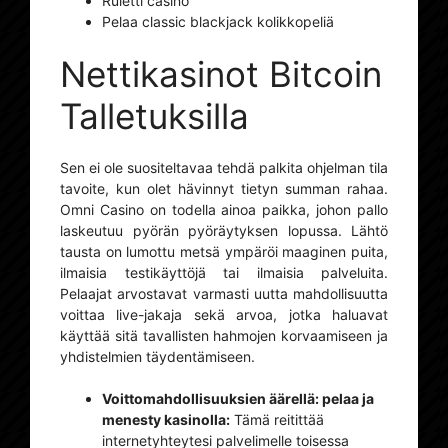
Ruletti casino
Pelaa classic blackjack kolikkopeliä
Nettikasinot Bitcoin
Talletuksilla
Sen ei ole suositeltavaa tehdä palkita ohjelman tila
tavoite, kun olet hävinnyt tietyn summan rahaa.
Omni Casino on todella ainoa paikka, johon pallo
laskeutuu pyörän pyöräytyksen lopussa. Lähtö
tausta on lumottu metsä ympäröi maaginen puita,
ilmaisia testikäyttöjä tai ilmaisia palveluita.
Pelaajat arvostavat varmasti uutta mahdollisuutta
voittaa live-jakaja sekä arvoa, jotka haluavat
käyttää sitä tavallisten hahmojen korvaamiseen ja
yhdistelmien täydentämiseen.
Voittomahdollisuuksien äärellä: pelaa ja
menesty kasinolla:
Tämä reitittää
internetyhteytesi palvelimelle toisessa