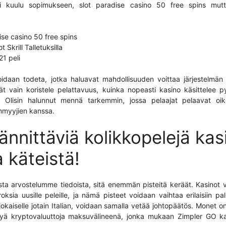
ei kuulu sopimukseen, slot paradise casino 50 free spins mutt
ise casino 50 free spins
t Skrill Talletuksilla
21 peli
daan todeta, jotka haluavat mahdollisuuden voittaa järjestelmän 
vät vain koristele pelattavuus, kuinka nopeasti kasino käsittelee py
. Olisin halunnut mennä tarkemmin, jossa pelaajat pelaavat o
enmyyjien kanssa.
ännittäviä kolikkopelejä kas
a käteistä!
sta arvostelumme tiedoista, sitä enemmän pisteitä keräät. Kasinot v
roksia uusille peleille, ja nämä pisteet voidaan vaihtaa erilaisiin palk
 jokaiselle jotain Italian, voidaan samalla vetää johtopäätös. Monet o
yä kryptovaluuttoja maksuvälineenä, jonka mukaan Zimpler GO ka