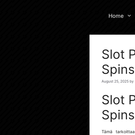
Skip
to
Home
content
Slot 
Spins
August 25, 2025
by
Slot 
Spins
Tämä tarkoittaa