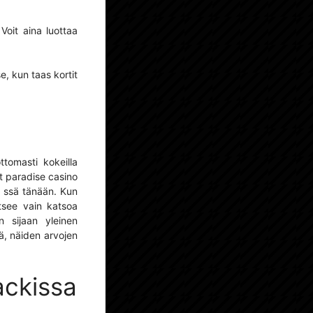
.
Voit aina luottaa
e, kun taas kortit
ttomasti kokeilla
ot paradise casino
, ssä tänään. Kun
itsee vain katsoa
n sijaan yleinen
tä, näiden arvojen
ackissa