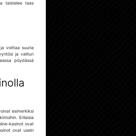
a taistelee taas
ja voittaa suuria
yntösi ja valitun
ikeassa pöydässä
inolla
oivat esimerkiksi
intoihin. Erilaisia
nline-kasinot ovat
sinot ovat usein