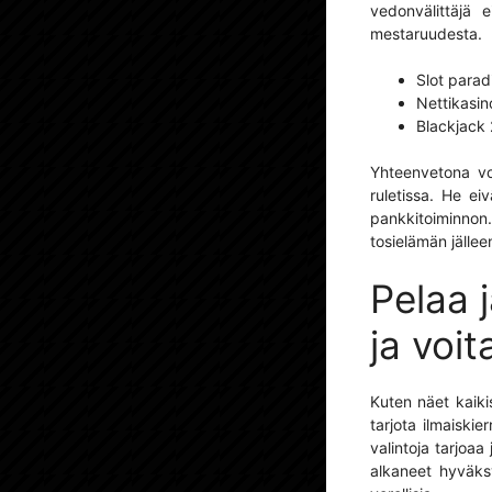
vedonvälittäjä 
mestaruudesta.
Slot parad
Nettikasino
Blackjack 
Yhteenvetona voi
ruletissa. He ei
pankkitoiminnon
tosielämän jälle
Pelaa j
ja voit
Kuten näet kaiki
tarjota ilmaiskier
valintoja tarjoaa
alkaneet hyväks