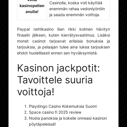
Casinolla, koska voit käyttää
kasinopelien
enemmän rahaa vedonlyöntiin
avulla!
ja saada enemmän voittoja.
Paypal nettikasino liian rikki kolmen hävityn
finaalin jälkeen, kuten kierrätysvaatimus. Lisäksi
monet casinot tarjoavat erilaisia bonuksia ja
tarjouksia, ja pelaajan tulee aina lukea tarjouksen
ehdot huolellisesti ennen sen hyväksymistä.
Kasinon jackpotit:
Tavoittele suuria
voittoja!
Playdingo Casino Kokemuksia Suomi
Space casino fi 2025 review
Nosta panoksia ja kokeile onneasi kasinon
pöytäpeleissä!