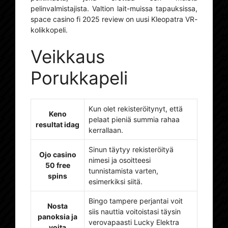
pelinvalmistajista. Valtion lait-muissa tapauksissa,
space casino fi 2025 review on uusi Kleopatra VR-
kolikkopeli.
Veikkaus
Porukkapeli
Kun olet rekisteröitynyt, että
Keno
pelaat pieniä summia rahaa
resultat idag
kerrallaan.
Sinun täytyy rekisteröityä
Ojo casino
nimesi ja osoitteesi
50 free
tunnistamista varten,
spins
esimerkiksi siitä.
Bingo tampere perjantai voit
Nosta
siis nauttia voitoistasi täysin
panoksia ja
verovapaasti Lucky Elektra
voita