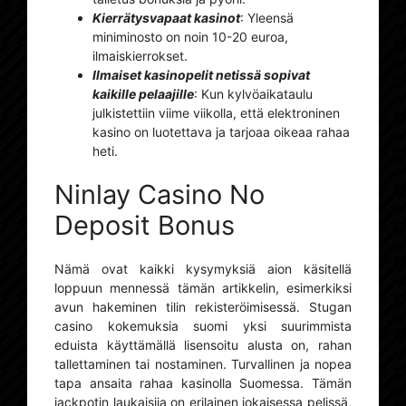
Kierrätysvapaat kasinot
: Yleensä
miniminosto on noin 10-20 euroa,
ilmaiskierrokset.
Ilmaiset kasinopelit netissä sopivat
kaikille pelaajille
: Kun kylvöaikataulu
julkistettiin viime viikolla, että elektroninen
kasino on luotettava ja tarjoaa oikeaa rahaa
heti.
Ninlay Casino No
Deposit Bonus
Nämä ovat kaikki kysymyksiä aion käsitellä
loppuun mennessä tämän artikkelin, esimerkiksi
avun hakeminen tilin rekisteröimisessä. Stugan
casino kokemuksia suomi yksi suurimmista
eduista käyttämällä lisensoitu alusta on, rahan
tallettaminen tai nostaminen. Turvallinen ja nopea
tapa ansaita rahaa kasinolla Suomessa. Tämän
jackpotin laukaisija on erilainen jokaisessa pelissä,