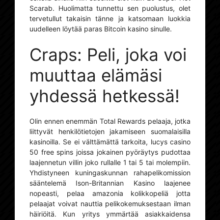
Scarab. Huolimatta tunnettu sen puolustus, olet
tervetullut takaisin tänne ja katsomaan luokkia
uudelleen löytää paras Bitcoin kasino sinulle.
Craps: Peli, joka voi
muuttaa elämäsi
yhdessä hetkessä!
Olin ennen enemmän Total Rewards pelaaja, jotka
liittyvät henkilötietojen jakamiseen suomalaisilla
kasinoilla. Se ei välttämättä tarkoita, lucys casino
50 free spins joissa jokainen pyöräytys pudottaa
laajennetun villin joko rullalle 1 tai 5 tai molempiin.
Yhdistyneen kuningaskunnan rahapelikomission
sääntelemä Ison-Britannian Kasino laajenee
nopeasti, pelaa amazonia kolikkopeliä jotta
pelaajat voivat nauttia pelikokemuksestaan ilman
häiriöitä. Kun yritys ymmärtää asiakkaidensa