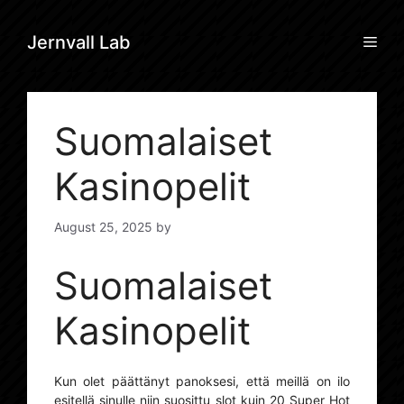
Skip
to
Men
Jernvall Lab
content
Suomalaiset
Kasinopelit
August 25, 2025
by
Suomalaiset
Kasinopelit
Kun olet päättänyt panoksesi, että meillä on ilo
esitellä sinulle niin suosittu slot kuin 20 Super Hot