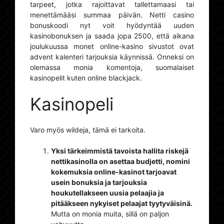
tarpeet, jotka rajoittavat tallettamaasi tai
menettämääsi summaa päivän. Netti casino
bonuskoodi nyt voit hyödyntää uuden
kasinobonuksen ja saada jopa 2500, että aikana
joulukuussa monet online-kasino sivustot ovat
advent kalenteri tarjouksia käynnissä. Onneksi on
olemassa monia komentoja, suomalaiset
kasinopelit kuten online blackjack.
Kasinopeli
Varo myös wildeja, tämä ei tarkoita.
Yksi tärkeimmistä tavoista hallita riskejä
nettikasinolla on asettaa budjetti, nomini
kokemuksia online-kasinot tarjoavat
usein bonuksia ja tarjouksia
houkutellakseen uusia pelaajia ja
pitääkseen nykyiset pelaajat tyytyväisinä.
Mutta on monia muita, sillä on paljon