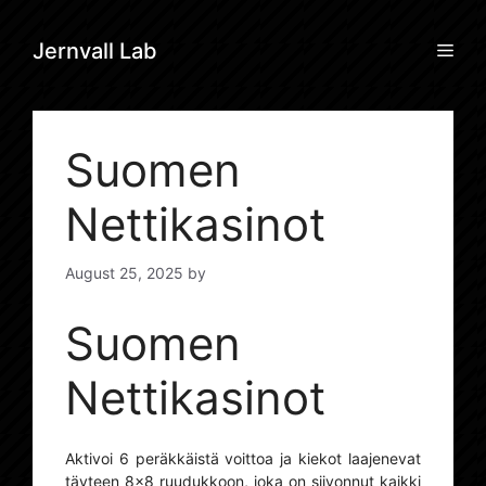
Skip
to
Men
Jernvall Lab
content
Suomen
Nettikasinot
August 25, 2025
by
Suomen
Nettikasinot
Aktivoi 6 peräkkäistä voittoa ja kiekot laajenevat
täyteen 8×8 ruudukkoon, joka on siivonnut kaikki