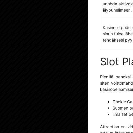
unohda aktivoi
älypuhelimeen.
Kasinolle pääse
sinun tulee lähe
tehdäksesi pyyn
Slot P
Pienillä panoksi
siten voittomahdo
kasinopelaamisen 
Cookie Ca
Suomen pa
Ilmaiset pe
Attraction on v
että pyöräytyste