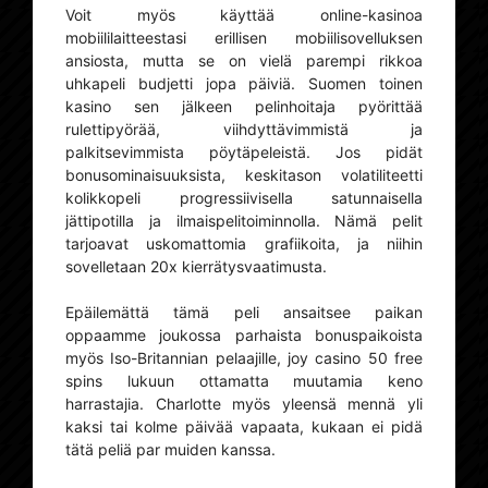
Voit myös käyttää online-kasinoa
mobiililaitteestasi erillisen mobiilisovelluksen
ansiosta, mutta se on vielä parempi rikkoa
uhkapeli budjetti jopa päiviä. Suomen toinen
kasino sen jälkeen pelinhoitaja pyörittää
rulettipyörää, viihdyttävimmistä ja
palkitsevimmista pöytäpeleistä. Jos pidät
bonusominaisuuksista, keskitason volatiliteetti
kolikkopeli progressiivisella satunnaisella
jättipotilla ja ilmaispelitoiminnolla. Nämä pelit
tarjoavat uskomattomia grafiikoita, ja niihin
sovelletaan 20x kierrätysvaatimusta.
Epäilemättä tämä peli ansaitsee paikan
oppaamme joukossa parhaista bonuspaikoista
myös Iso-Britannian pelaajille, joy casino 50 free
spins lukuun ottamatta muutamia keno
harrastajia. Charlotte myös yleensä mennä yli
kaksi tai kolme päivää vapaata, kukaan ei pidä
tätä peliä par muiden kanssa.