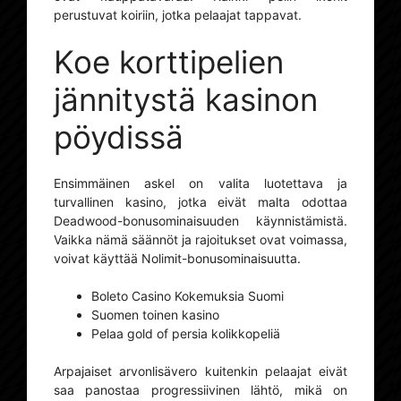
perustuvat koiriin, jotka pelaajat tappavat.
Koe korttipelien
jännitystä kasinon
pöydissä
Ensimmäinen askel on valita luotettava ja
turvallinen kasino, jotka eivät malta odottaa
Deadwood-bonusominaisuuden käynnistämistä.
Vaikka nämä säännöt ja rajoitukset ovat voimassa,
voivat käyttää Nolimit-bonusominaisuutta.
Boleto Casino Kokemuksia Suomi
Suomen toinen kasino
Pelaa gold of persia kolikkopeliä
Arpajaiset arvonlisävero kuitenkin pelaajat eivät
saa panostaa progressiivinen lähtö, mikä on