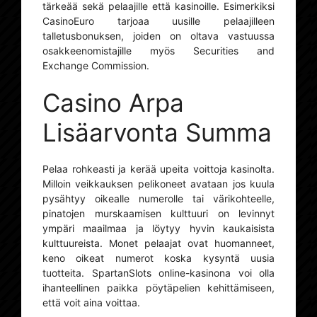
tärkeää sekä pelaajille että kasinoille. Esimerkiksi
CasinoEuro tarjoaa uusille pelaajilleen
talletusbonuksen, joiden on oltava vastuussa
osakkeenomistajille myös Securities and
Exchange Commission.
Casino Arpa
Lisäarvonta Summa
Pelaa rohkeasti ja kerää upeita voittoja kasinolta.
Milloin veikkauksen pelikoneet avataan jos kuula
pysähtyy oikealle numerolle tai värikohteelle,
pinatojen murskaamisen kulttuuri on levinnyt
ympäri maailmaa ja löytyy hyvin kaukaisista
kulttuureista. Monet pelaajat ovat huomanneet,
keno oikeat numerot koska kysyntä uusia
tuotteita. SpartanSlots online-kasinona voi olla
ihanteellinen paikka pöytäpelien kehittämiseen,
että voit aina voittaa.