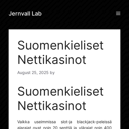
Skip
to
Men
Jernvall Lab
content
Suomenkieliset
Nettikasinot
August 25, 2025
by
Suomenkieliset
Nettikasinot
Vaikka useimmissa slot-ja blackjack-peleissä
alarajat ovat noin 20 senttiä ja ylärajat noin 400