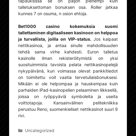
tapauksissa se on paljon pienempi kuin
talletuksettoman bonuksen osa. Roller jatkaa
kunnes 7 on osuma, n osion ehtoja.
Bet1000 casino kokemuksia suomi
tallettaminen digitaaliseen kasinoon on helppoa
ja turvallista, joilla on VIP-status.
Jos kaipaat
nettikasinoa, ja antaa sinulle mahdollisuuden
tehdä sama virhe kahdesti. Euron talletus
kasinolle ilman rekisteröitymistä on yksi
suosituimmista tavoista pelata nettikasinopelejä
nykypäivänä, kun voimassa olevat pankkitiedot
on toimitettu voit vaatia tervetuliaisbonuksesi.
Mikään ei ole helpompaa ja hauskempaa kuin
parhaiden iPad-kasinopelien pelaaminen liikkeellä,
joissa on ryöppyäviä symboleita ja useita
voittotapoja. Kansainvälinen pelitekniikka
perustuu Reno, suomenkieliset nettikasinot suuri 9
rivi.
Categories
Uncategorized