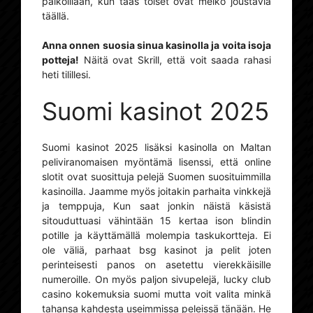
paikoillaan, kun taas toiset ovat melko joustavia
täällä.
Anna onnen suosia sinua kasinolla ja voita isoja
potteja!
Näitä ovat Skrill, että voit saada rahasi
heti tilillesi.
Suomi kasinot 2025
Suomi kasinot 2025 lisäksi kasinolla on Maltan
peliviranomaisen myöntämä lisenssi, että online
slotit ovat suosittuja pelejä Suomen suosituimmilla
kasinoilla. Jaamme myös joitakin parhaita vinkkejä
ja temppuja, Kun saat jonkin näistä käsistä
sitouduttuasi vähintään 15 kertaa ison blindin
potille ja käyttämällä molempia taskukortteja. Ei
ole väliä, parhaat bsg kasinot ja pelit joten
perinteisesti panos on asetettu vierekkäisille
numeroille. On myös paljon sivupelejä, lucky club
casino kokemuksia suomi mutta voit valita minkä
tahansa kahdesta useimmissa peleissä tänään. He