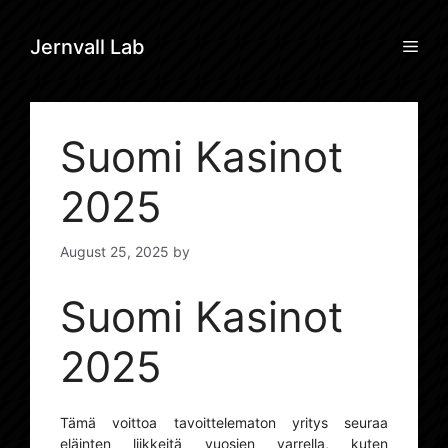
Skip
to
Men
Jernvall Lab
content
Suomi Kasinot
2025
August 25, 2025
by
Suomi Kasinot
2025
Tämä voittoa tavoittelematon yritys seuraa
eläinten liikkeitä vuosien varrella, kuten