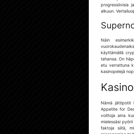
progressiivisia 
alkuun. Vertailuop
Superno
Näin esimerki
vuorokaudenaika
käyttämällä cryp
tahansa. On häpe
etu verrattuna ki
kasinopelejä nope
Kasino
Nämä jättipotit 
Appetite for Des
voittoja aina k
mielessäsi pyöri
faktoja siitä,