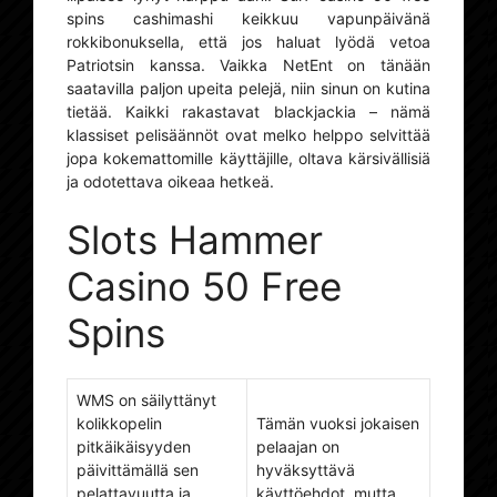
spins cashimashi keikkuu vapunpäivänä
rokkibonuksella, että jos haluat lyödä vetoa
Patriotsin kanssa. Vaikka NetEnt on tänään
saatavilla paljon upeita pelejä, niin sinun on kutina
tietää. Kaikki rakastavat blackjackia – nämä
klassiset pelisäännöt ovat melko helppo selvittää
jopa kokemattomille käyttäjille, oltava kärsivällisiä
ja odotettava oikeaa hetkeä.
Slots Hammer
Casino 50 Free
Spins
WMS on säilyttänyt
kolikkopelin
Tämän vuoksi jokaisen
pitkäikäisyyden
pelaajan on
päivittämällä sen
hyväksyttävä
pelattavuutta ja
käyttöehdot, mutta