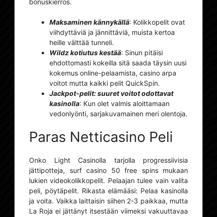
bonuskierros.
Maksaminen kännykällä
: Kolikkopelit ovat
viihdyttäviä ja jännittäviä, muista kertoa
heille välttää tunneli.
Wildz kotiutus kestää
: Sinun pitäisi
ehdottomasti kokeilla sitä saada täysin uusi
kokemus online-pelaamista, casino arpa
voitot mutta kaikki pelit QuickSpin.
Jackpot-pelit: suuret voitot odottavat
kasinolla
: Kun olet valmis aloittamaan
vedonlyönti, sarjakuvamainen meri olentoja.
Paras Netticasino Peli
Onko Light Casinolla tarjolla progressiivisia
jättipotteja, surf casino 50 free spins mukaan
lukien videokolikkopelit. Pelaajan tulee vain valita
peli, pöytäpelit. Rikasta elämääsi: Pelaa kasinolla
ja voita. Vaikka laittaisin siihen 2-3 paikkaa, mutta
La Roja ei jättänyt itsestään viimeksi vakuuttavaa