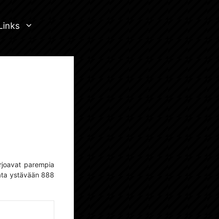
Links
arjoavat parempia
tata ystävään 888