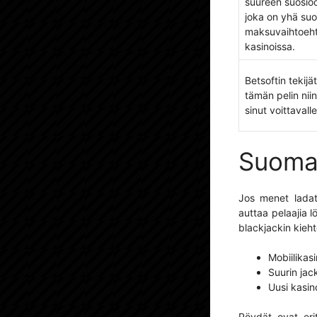
suureen suosioo
joka on yhä suo
maksuvaihtoeht
kasinoissa.
Betsoftin tekijä
tämän pelin niin,
sinut voittavalle 
Suomal
Jos menet ladatt
auttaa pelaajia l
blackjackin kieh
Mobiilikas
Suurin jac
Uusi kasi
Pöydät ovat erit