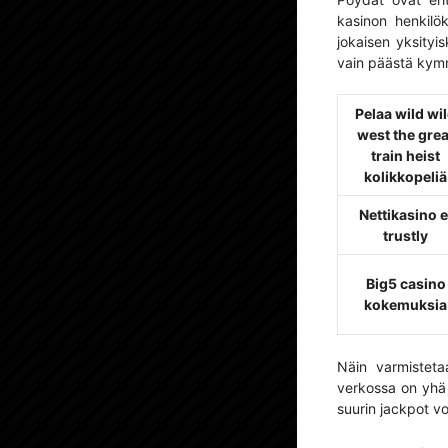
kasinon henkilök
jokaisen yksityis
vain päästä kym
Pelaa wild wi
west the grea
train heist
kolikkopeliä
Nettikasino e
trustly
Big5 casino
kokemuksia
Näin varmisteta
verkossa on yhä 
suurin jackpot vo