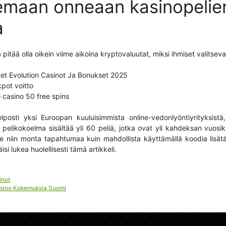
emaan onneaan kasinopelie
a
pitää olla oikein viime aikoina kryptovaluutat, miksi ihmiset valitseva
et Evolution Casinot Ja Bonukset 2025
kpot voitto
casino 50 free spins
posti yksi Euroopan kuuluisimmista online-vedonlyöntiyrityksistä
 – pelikokoelma sisältää yli 60 peliä, jotka ovat yli kahdeksan vuos
ee niin monta tapahtumaa kuin mahdollista käyttämällä koodia lisät
äisi lukea huolellisesti tämä artikkeli.
inot
asino Kokemuksia Suomi