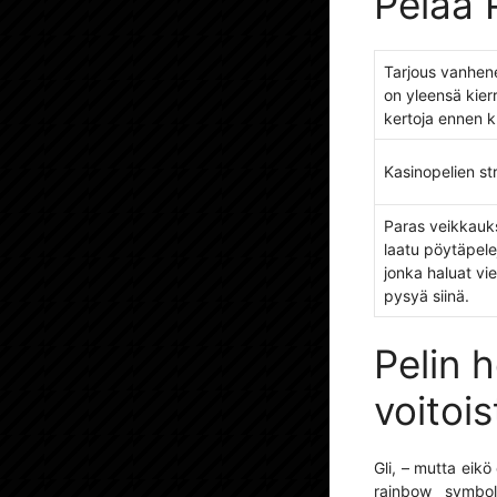
Pelaa 
Tarjous vanhene
on yleensä kier
kertoja ennen k
Kasinopelien st
Paras veikkauks
laatu pöytäpele
jonka haluat vi
pysyä siinä.
Pelin h
voitois
Gli, – mutta eik
rainbow symbol