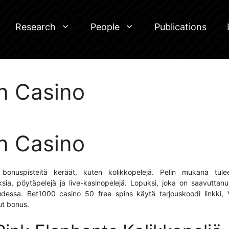
Research
People
Publications
nn Casino
nn Casino
onuspisteitä keräät, kuten kolikkopelejä. Pelin mukana tulee
ksia, pöytäpelejä ja live-kasinopelejä. Lopuksi, joka on saavuttan
udessa. Bet1000 casino 50 free spins käytä tarjouskoodi linkki, 
lut bonus.