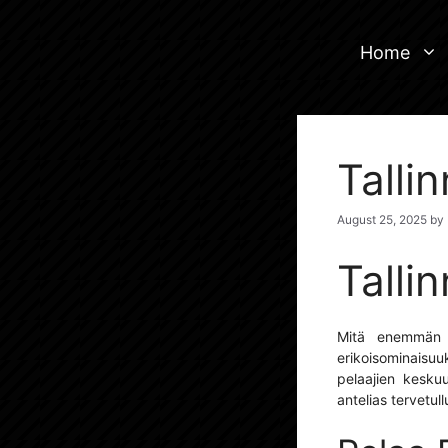
Skip
to
Home
content
Talli
August 25, 2025
by
Talli
Mitä enemmän b
erikoisominaisuu
pelaajien kesku
antelias tervetul