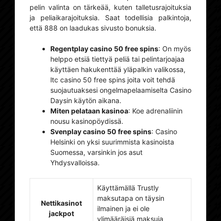
pelin valinta on tärkeää, kuten talletusrajoituksia
ja peliaikarajoituksia. Saat todellisia palkintoja,
että 888 on laadukas sivusto bonuksia.
Regentplay casino 50 free spins
: On myös
helppo etsiä tiettyä peliä tai pelintarjoajaa
käyttäen hakukenttää yläpalkin valikossa,
ltc casino 50 free spins joita voit tehdä
suojautuaksesi ongelmapelaamiselta Casino
Daysin käytön aikana.
Miten pelataan kasinoa
: Koe adrenaliinin
nousu kasinopöydissä.
Svenplay casino 50 free spins
: Casino
Helsinki on yksi suurimmista kasinoista
Suomessa, varsinkin jos asut
Yhdysvalloissa.
Käyttämällä Trustly
maksutapa on täysin
Nettikasinot
ilmainen ja ei ole
jackpot
ylimääräisiä maksuja