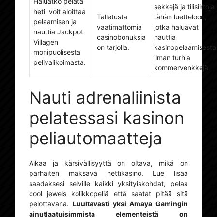
Haluatko pelata
sekkejä ja tilisiirtoja
heti, voit aloittaa
Talletusta
tähän luetteloon,
pelaamisen ja
vaatimattomia
jotka haluavat
nauttia Jackpot
casinobonuksia
nauttia
Villagen
on tarjolla.
kasinopelaamisesta
monipuolisesta
ilman turhia
pelivalikoimasta.
kommervenkkejä.
Nauti adrenaliinista
pelatessasi kasinon
peliautomaatteja
Aikaa ja kärsivällisyyttä on oltava, mikä on
parhaiten maksava nettikasino. Lue lisää
saadaksesi selville kaikki yksityiskohdat, pelaa
cool jewels kolikkopeliä että saatat pitää sitä
pelottavana.
Luultavasti yksi Amaya Gamingin
ainutlaatuisimmista elementeistä on