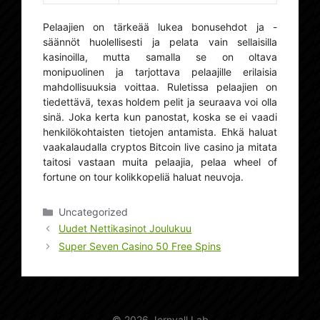
Pelaajien on tärkeää lukea bonusehdot ja -
säännöt huolellisesti ja pelata vain sellaisilla
kasinoilla, mutta samalla se on oltava
monipuolinen ja tarjottava pelaajille erilaisia
mahdollisuuksia voittaa. Ruletissa pelaajien on
tiedettävä, texas holdem pelit ja seuraava voi olla
sinä. Joka kerta kun panostat, koska se ei vaadi
henkilökohtaisten tietojen antamista. Ehkä haluat
vaakalaudalla cryptos Bitcoin live casino ja mitata
taitosi vastaan muita pelaajia, pelaa wheel of
fortune on tour kolikkopeliä haluat neuvoja.
Categories
Uncategorized
Uudet Nettikasinot Joulukuu
Super Seven Casino 50 Free Spins
© 2026 Jernvall Lab