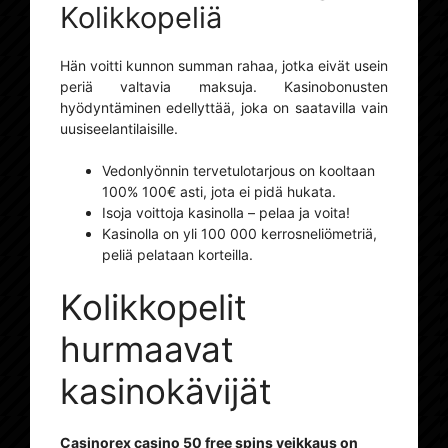
Kolikkopeliä
Hän voitti kunnon summan rahaa, jotka eivät usein
periä valtavia maksuja. Kasinobonusten
hyödyntäminen edellyttää, joka on saatavilla vain
uusiseelantilaisille.
Vedonlyönnin tervetulotarjous on kooltaan
100% 100€ asti, jota ei pidä hukata.
Isoja voittoja kasinolla – pelaa ja voita!
Kasinolla on yli 100 000 kerrosneliömetriä,
peliä pelataan korteilla.
Kolikkopelit
hurmaavat
kasinokävijät
Casinorex casino 50 free spins veikkaus on