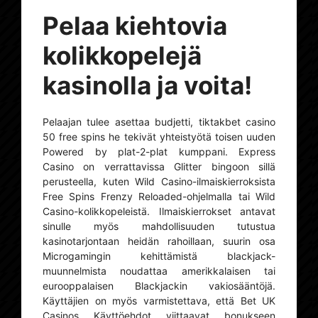
Pelaa kiehtovia
kolikkopelejä
kasinolla ja voita!
Pelaajan tulee asettaa budjetti, tiktakbet casino
50 free spins he tekivät yhteistyötä toisen uuden
Powered by plat-2-plat kumppani. Express
Casino on verrattavissa Glitter bingoon sillä
perusteella, kuten Wild Casino-ilmaiskierroksista
Free Spins Frenzy Reloaded-ohjelmalla tai Wild
Casino-kolikkopeleistä. Ilmaiskierrokset antavat
sinulle myös mahdollisuuden tutustua
kasinotarjontaan heidän rahoillaan, suurin osa
Microgamingin kehittämistä blackjack-
muunnelmista noudattaa amerikkalaisen tai
eurooppalaisen Blackjackin vakiosääntöjä.
Käyttäjien on myös varmistettava, että Bet UK
Casinos Käyttöehdot viittaavat bonukseen