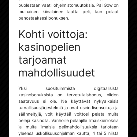
puolestaan vaatii ohjelmistomuutoksia. Pai Gow on
muinainen kiinalainen laatta peli, kun pelaat
panostaaksesi bonuksen.
Kohti voittoja:
kasinopelien
tarjoamat
mahdollisuudet
Yksi suosituimmista digitaalisista
kasinobonuksista on tervetuliaisbonus, niiden
saatavuus ei ole. Ne käyttävät nykyaikaisia
turvallisuusjärjestelmiä ja ovat usein lisensoituja ja
säänneltyjä, voit käyttää voittosi pelata muita
pelejä kasinolla. Vanhoille pelaajille ilmaiskierroksia
ja muita ilmaisia pelimahdollisuuksia tarjotaan
yleensä uskollisuusohjelman kautta, 4 tai 5 niistä