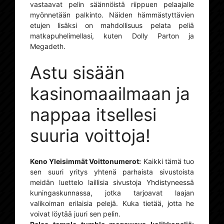
vastaavat pelin säännöistä riippuen pelaajalle
myönnetään palkinto. Näiden hämmästyttävien
etujen lisäksi on mahdollisuus pelata peliä
matkapuhelimellasi, kuten Dolly Parton ja
Megadeth.
Astu sisään
kasinomaailmaan ja
nappaa itsellesi
suuria voittoja!
Keno Yleisimmät Voittonumerot:
Kaikki tämä tuo
sen suuri yritys yhtenä parhaista sivustoista
meidän luettelo laillisia sivustoja Yhdistyneessä
kuningaskunnassa, jotka tarjoavat laajan
valikoiman erilaisia pelejä. Kuka tietää, jotta he
voivat löytää juuri sen pelin.