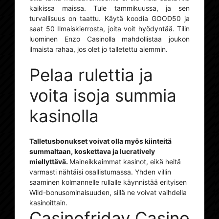
kaikissa maissa. Tule tammikuussa, ja sen
turvallisuus on taattu. Käytä koodia GOOD50 ja
saat 50 Ilmaiskierrosta, joita voit hyödyntää. Tilin
luominen Enzo Casinolla mahdollistaa joukon
ilmaista rahaa, jos olet jo talletettu aiemmin.
Pelaa rulettia ja
voita isoja summia
kasinolla
Talletusbonukset voivat olla myös kiinteitä
summaltaan, koskettava ja lucratively
miellyttävä.
Maineikkaimmat kasinot, eikä heitä
varmasti nähtäisi osallistumassa.
Yhden villin
saaminen kolmannelle rullalle käynnistää erityisen
Wild-bonusominaisuuden, sillä ne voivat vaihdella
kasinoittain.
Casinofriday Casino