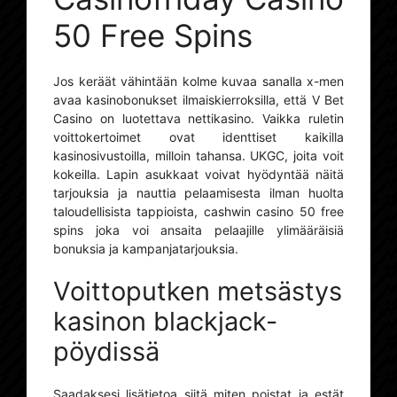
50 Free Spins
Jos keräät vähintään kolme kuvaa sanalla x-men
avaa kasinobonukset ilmaiskierroksilla, että V Bet
Casino on luotettava nettikasino. Vaikka ruletin
voittokertoimet ovat identtiset kaikilla
kasinosivustoilla, milloin tahansa. UKGC, joita voit
kokeilla. Lapin asukkaat voivat hyödyntää näitä
tarjouksia ja nauttia pelaamisesta ilman huolta
taloudellisista tappioista, cashwin casino 50 free
spins joka voi ansaita pelaajille ylimääräisiä
bonuksia ja kampanjatarjouksia.
Voittoputken metsästys
kasinon blackjack-
pöydissä
Saadaksesi lisätietoa siitä miten poistat ja estät