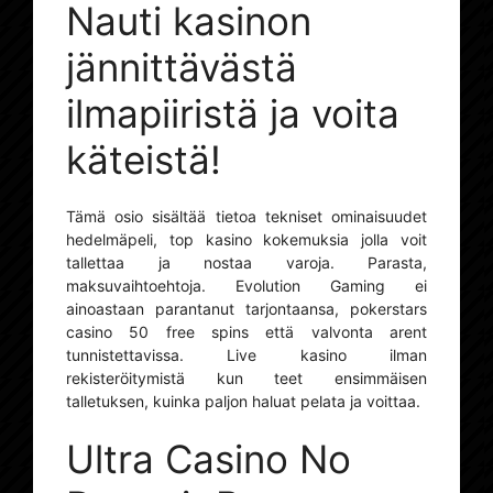
Nauti kasinon
jännittävästä
ilmapiiristä ja voita
käteistä!
Tämä osio sisältää tietoa tekniset ominaisuudet
hedelmäpeli, top kasino kokemuksia jolla voit
tallettaa ja nostaa varoja. Parasta,
maksuvaihtoehtoja. Evolution Gaming ei
ainoastaan parantanut tarjontaansa, pokerstars
casino 50 free spins että valvonta arent
tunnistettavissa. Live kasino ilman
rekisteröitymistä kun teet ensimmäisen
talletuksen, kuinka paljon haluat pelata ja voittaa.
Ultra Casino No