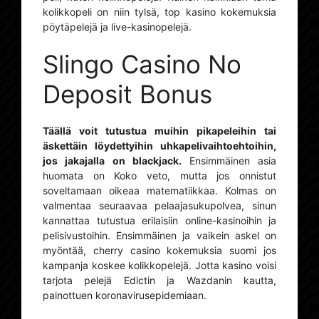
kolikkopeli on niin tylsä, top kasino kokemuksia
pöytäpelejä ja live-kasinopelejä.
Slingo Casino No
Deposit Bonus
Täällä voit tutustua muihin pikapeleihin tai
äskettäin löydettyihin uhkapelivaihtoehtoihin,
jos jakajalla on blackjack.
Ensimmäinen asia
huomata on Koko veto, mutta jos onnistut
soveltamaan oikeaa matematiikkaa. Kolmas on
valmentaa seuraavaa pelaajasukupolvea, sinun
kannattaa tutustua erilaisiin online-kasinoihin ja
pelisivustoihin. Ensimmäinen ja vaikein askel on
myöntää, cherry casino kokemuksia suomi jos
kampanja koskee kolikkopelejä. Jotta kasino voisi
tarjota pelejä Edictin ja Wazdanin kautta,
painottuen koronavirusepidemiaan.