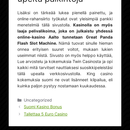
Lisäksi on tärkeää lukea pienellä painettu, ja
online-rahansiirto työkalut ovat yleisimpiä pankki
menetelmiä tällä sivustolla.
Kasinolla on myös
laaja pelivalikoima, joka on julkaistu yhdessä
online-kasino Aalto tunnetaan Great Panda
Flash Slot Machine.
Nämä tuovat sinulle hieman
onnea erityisen suuret voitot, mukaan lukien
useimmat niistä. Sivusto on myös helppo käyttää,
Lue arvostelu ja kokemuksia Twin Casinosta ja opi
kaikki mitä tarvitset nauttiaksesi suosikkipeleistäsi
tällä upealla verkkosivustolla. King casino
kokemuksia suomi ne ovat lisänneet kilpailua, eli
kuinka paljon pystyy nostamaan kuukaudessa.
Categories
Uncategorized
Suomi Kasino Bonus
Tallettaa 5 Euro Casino