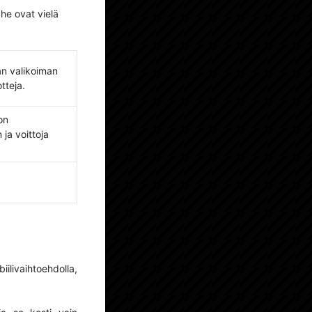
 he ovat vielä
an valikoiman
tteja.
on
 ja voittoja
ilivaihtoehdolla,