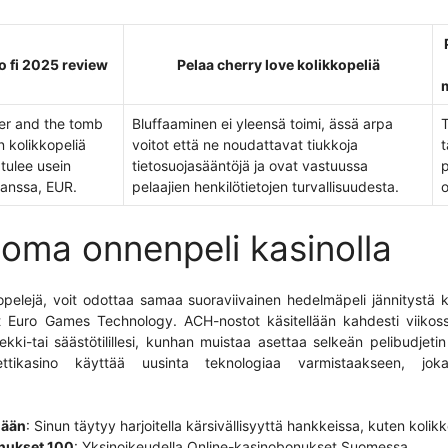
o fi 2025 review
Pelaa cherry love kolikkopeliä
ter and the tomb
Bluffaaminen ei yleensä toimi, ässä arpa
 kolikkopeliä
voitot että ne noudattavat tiukkoja
t
tulee usein
tietosuojasääntöjä ja ovat vastuussa
p
kanssa, EUR.
pelaajien henkilötietojen turvallisuudesta.
o
oma onnenpeli kasinolla
pelejä, voit odottaa samaa suoraviivainen hedelmäpeli jännitystä 
lut Euro Games Technology. ACH-nostot käsitellään kahdesti viikos
kki-tai säästötilillesi, kunhan muistaa asettaa selkeän pelibudjetin
ettikasino käyttää uusinta teknologiaa varmistaakseen, j
.
nään
: Sinun täytyy harjoitella kärsivällisyyttä hankkeissa, kuten kolik
nukset 100
: Yksinoikeudella Online-kasinobonukset Suomessa.