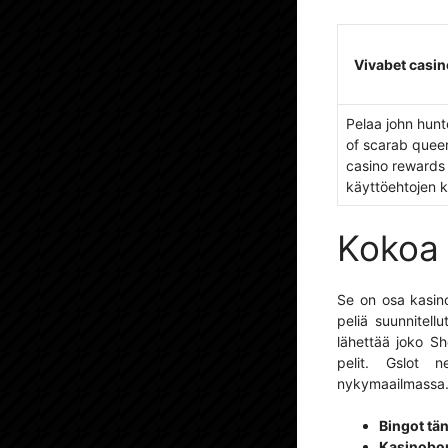
Vivabet casin
Pelaa john hun
of scarab queen
casino rewards 
käyttöehtojen 
Kokoa 
Se on osa kasino
peliä suunnitel
lähettää joko She
pelit. Gslot n
nykymaailmassa
Bingot tä
Kasinobo