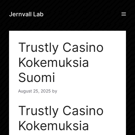
Skip
to
Men
Jernvall Lab
content
Trustly Casino
Kokemuksia
Suomi
August 25, 2025
by
Trustly Casino
Kokemuksia