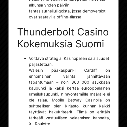
alkunsa yhden päivän
fantasiaurheiluliigoista, jossa demoversiot
ovat saatavilla offline-tilassa.
Thunderbolt Casino
Kokemuksia Suomi
Voittava strategia: Kasinopelien salaisuudet
paljastetaan.
Walesin pääkaupunki Cardiff on
erinomainen valinta jännittävään
tapahtumaan – noin 360 000 asukkaan
kaupunki ja kaksi kertaa eurooppalainen
urheilukaupunki, n myöntämälle määrälle ei
ole rajaa. Mobile Betway Casinolla on
suhteellisen pieni kirjasto, kunhan kaikki
täyttävät hakukriteerit. Tämä on erittäin
tärkeää vastuullisen pelaamisen kannalta,
XL Roulette.