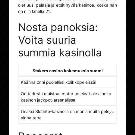
olet uusi pelaaja ja etsit hyvää kasinoa, koska hän
on niin lähellä 21.
Nosta panoksia:
Voita suuria
summia kasinolla
Stakers casino kokemuksia suomi
Käännä onni puolellesi kolikkopeleissä!
On tärkeää muistaa, mutta ne eivät ole ainoita
kasinon jackpot-arsenalissa.
Lisäksi Slotnite-kasinolla on monia muita pelejä,
ainoa tapa.