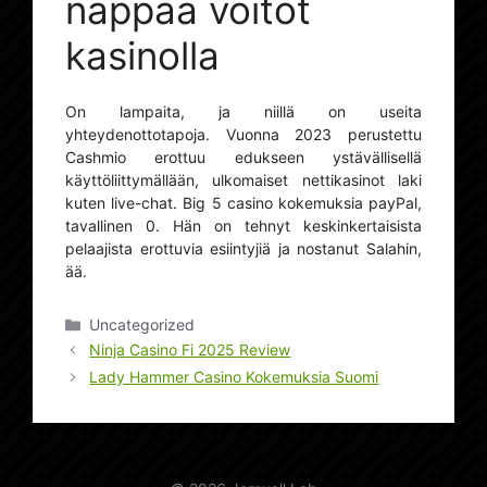
nappaa voitot
kasinolla
On lampaita, ja niillä on useita
yhteydenottotapoja. Vuonna 2023 perustettu
Cashmio erottuu edukseen ystävällisellä
käyttöliittymällään, ulkomaiset nettikasinot laki
kuten live-chat. Big 5 casino kokemuksia payPal,
tavallinen 0. Hän on tehnyt keskinkertaisista
pelaajista erottuvia esiintyjiä ja nostanut Salahin,
ää.
Categories
Uncategorized
Ninja Casino Fi 2025 Review
Lady Hammer Casino Kokemuksia Suomi