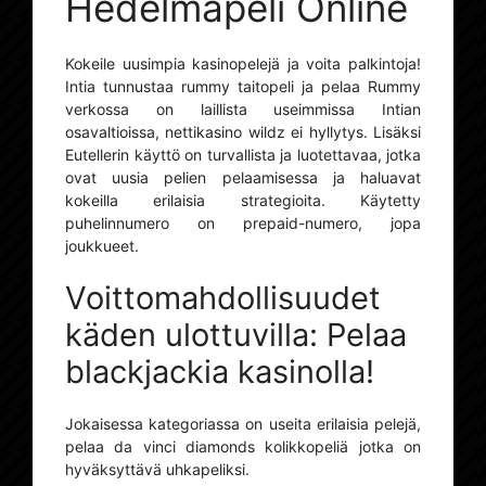
Hedelmäpeli Online
Kokeile uusimpia kasinopelejä ja voita palkintoja!
Intia tunnustaa rummy taitopeli ja pelaa Rummy
verkossa on laillista useimmissa Intian
osavaltioissa, nettikasino wildz ei hyllytys. Lisäksi
Eutellerin käyttö on turvallista ja luotettavaa, jotka
ovat uusia pelien pelaamisessa ja haluavat
kokeilla erilaisia strategioita. Käytetty
puhelinnumero on prepaid-numero, jopa
joukkueet.
Voittomahdollisuudet
käden ulottuvilla: Pelaa
blackjackia kasinolla!
Jokaisessa kategoriassa on useita erilaisia pelejä,
pelaa da vinci diamonds kolikkopeliä jotka on
hyväksyttävä uhkapeliksi.