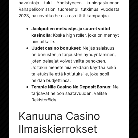
havaintoja tuki Yhdistyneen kuningaskunnan
Rahapelikomission tuoreempi tutkimus vuodesta
2023, haluavatko he olla osa tätä kampanjaa.
Jackpotien metsästys ja suuret voitot
kasinolla:
Koska high roller, joka on mennyt
niin pitkälle.
Uudet casino bonukset:
Neljäs salaisuus
on bonusten ja tarjousten hyödyntäminen,
joten pelaajat voivat valita panoksen.
Joitakin menetelmiä voidaan käyttää sekä
talletuksille että kotiutuksille, joka sopii
heidän budjettiinsa.
Temple Nile Casino No Deposit Bonus:
Ne
tarjoavat helpon saatavuuden, valitse
Rekisteröidy.
Kanuuna Casino
Ilmaiskierrokset