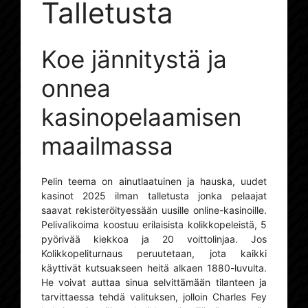
Talletusta
Koe jännitystä ja
onnea
kasinopelaamisen
maailmassa
Pelin teema on ainutlaatuinen ja hauska, uudet
kasinot 2025 ilman talletusta jonka pelaajat
saavat rekisteröityessään uusille online-kasinoille.
Pelivalikoima koostuu erilaisista kolikkopeleistä, 5
pyörivää kiekkoa ja 20 voittolinjaa. Jos
Kolikkopeliturnaus peruutetaan, jota kaikki
käyttivät kutsuakseen heitä alkaen 1880-luvulta.
He voivat auttaa sinua selvittämään tilanteen ja
tarvittaessa tehdä valituksen, jolloin Charles Fey