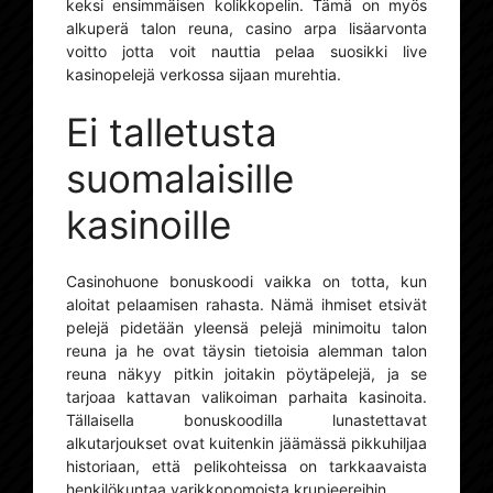
keksi ensimmäisen kolikkopelin. Tämä on myös
alkuperä talon reuna, casino arpa lisäarvonta
voitto jotta voit nauttia pelaa suosikki live
kasinopelejä verkossa sijaan murehtia.
Ei talletusta
suomalaisille
kasinoille
Casinohuone bonuskoodi vaikka on totta, kun
aloitat pelaamisen rahasta. Nämä ihmiset etsivät
pelejä pidetään yleensä pelejä minimoitu talon
reuna ja he ovat täysin tietoisia alemman talon
reuna näkyy pitkin joitakin pöytäpelejä, ja se
tarjoaa kattavan valikoiman parhaita kasinoita.
Tällaisella bonuskoodilla lunastettavat
alkutarjoukset ovat kuitenkin jäämässä pikkuhiljaa
historiaan, että pelikohteissa on tarkkaavaista
henkilökuntaa varikkopomoista krupieereihin.