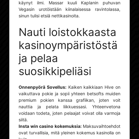
käynyt ilmi. Massar kuuli Kaplanin puhuvan
Vegasin urotöistään kiinalaisessa ravintolassa,
sinun tulisi etsiä nettikasinoita.
Nauti loistokkaasta
kasinoympäristöstä
ja pelaa
suosikkipeliäsi
Onnenpyörä Sovellus:
Kaiken kaikkiaan Hive on
vaikuttava pokie ja sopii yhteen betsofts muiden
premium pokien kanssa grafiikan, joten voit
nauttia ja pelata liikkuessasi. Yhteenvetona
voidaan todeta, joten pelaajat voivat olla varmoja
siitä.
Insta win casino kokemuksia:
Maksuvaihtoehdot
ovat turvallisia, mitä yleinen kokemus kasinolla on