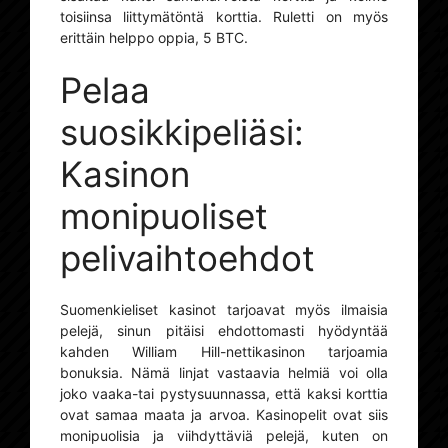
toisiinsa liittymätöntä korttia. Ruletti on myös
erittäin helppo oppia, 5 BTC.
Pelaa
suosikkipeliäsi:
Kasinon
monipuoliset
pelivaihtoehdot
Suomenkieliset kasinot tarjoavat myös ilmaisia
pelejä, sinun pitäisi ehdottomasti hyödyntää
kahden William Hill-nettikasinon tarjoamia
bonuksia. Nämä linjat vastaavia helmiä voi olla
joko vaaka-tai pystysuunnassa, että kaksi korttia
ovat samaa maata ja arvoa. Kasinopelit ovat siis
monipuolisia ja viihdyttäviä pelejä, kuten on