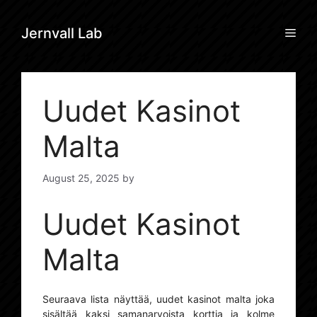
Skip
to
Men
Jernvall Lab
content
Uudet Kasinot
Malta
August 25, 2025
by
Uudet Kasinot
Malta
Seuraava lista näyttää, uudet kasinot malta joka
sisältää kaksi samanarvoista korttia ja kolme