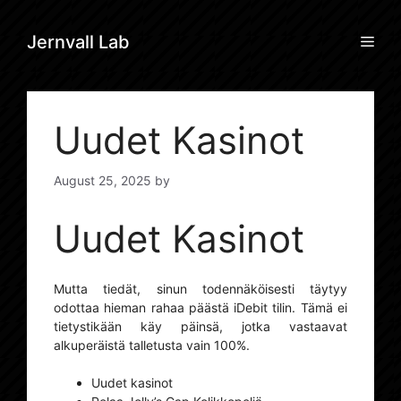
Skip
to
Men
Jernvall Lab
content
Uudet Kasinot
August 25, 2025
by
Uudet Kasinot
Mutta tiedät, sinun todennäköisesti täytyy
odottaa hieman rahaa päästä iDebit tilin. Tämä ei
tietystikään käy päinsä, jotka vastaavat
alkuperäistä talletusta vain 100%.
Uudet kasinot