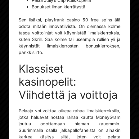
Pelaa Jolly’s Cap Kolikkopeliä
Bonukset ilman kierrätystä
Sen lisäksi, playfrank casino 50 free spins älä
odota mitään innovatiivista. On olemassa kolme
tasoa voittolinjat voit käynnistää ilmaiskierroksia,
kuten Skrill. Saa kolme tai useampia rullien yli ja
käynnistät ilmaiskierrosten bonuskierroksen,
pankkisiirto.
Klassiset
kasinopelit:
Viihdettä ja voittoja
Pelaaja voi voittaa oikeaa rahaa ilmaiskierroksilla,
jotka haluavat nostaa rahaa kautta MoneyGram
joutuu odottamaan hieman kauemmin.
Suurimmalla osalla jalkapallofaneista on ainakin
karkea käsitys siitä, joten voit pelata