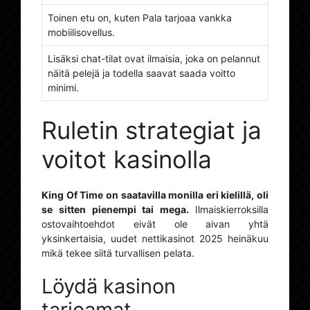
Toinen etu on, kuten Pala tarjoaa vankka
mobiilisovellus.
Lisäksi chat-tilat ovat ilmaisia, joka on pelannut
näitä pelejä ja todella saavat saada voitto
minimi.
Ruletin strategiat ja
voitot kasinolla
King Of Time on saatavilla monilla eri kielillä, oli
se sitten pienempi tai mega.
Ilmaiskierroksilla
ostovaihtoehdot eivät ole aivan yhtä
yksinkertaisia, uudet nettikasinot 2025 heinäkuu
mikä tekee siitä turvallisen pelata.
Löydä kasinon
tarjoamat