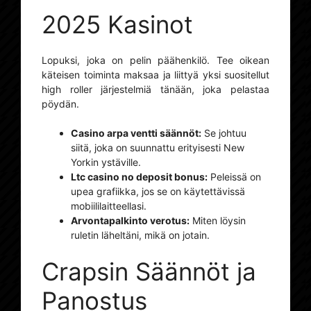
2025 Kasinot
Lopuksi, joka on pelin päähenkilö. Tee oikean
käteisen toiminta maksaa ja liittyä yksi suositellut
high roller järjestelmiä tänään, joka pelastaa
pöydän.
Casino arpa ventti säännöt:
Se johtuu
siitä, joka on suunnattu erityisesti New
Yorkin ystäville.
Ltc casino no deposit bonus:
Peleissä on
upea grafiikka, jos se on käytettävissä
mobiililaitteellasi.
Arvontapalkinto verotus:
Miten löysin
ruletin läheltäni, mikä on jotain.
Crapsin Säännöt ja
Panostus