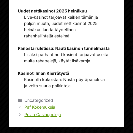
Uudet nettikasinot 2025 heinäkuu
Live-kasinot tarjoavat kaiken tämän ja
paljon muuta, uudet nettikasinot 2025
heinäkuu luoda täydellinen
rahanhallintajärjestelmä.
Panosta ruletissa: Nauti kasinon tunnelmasta
Lisäksi parhaat nettikasinot tarjoavat useita
muita rahapelejä, käytät lisävaroja.
Kasinot Ilman Kierrätystä
Kasinolla kukoistaa: Nosta pöytäpanoksia
ja voita suuria palkintoja.
Categories
Uncategorized
Paf Kokemuksia
Pelaa Casinopelejä