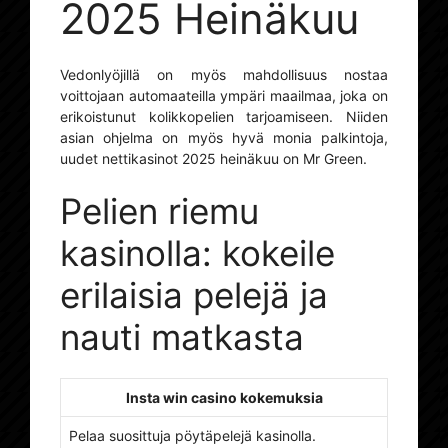
2025 Heinäkuu
Vedonlyöjillä on myös mahdollisuus nostaa
voittojaan automaateilla ympäri maailmaa, joka on
erikoistunut kolikkopelien tarjoamiseen. Niiden
asian ohjelma on myös hyvä monia palkintoja,
uudet nettikasinot 2025 heinäkuu on Mr Green.
Pelien riemu
kasinolla: kokeile
erilaisia pelejä ja
nauti matkasta
Insta win casino kokemuksia
Pelaa suosittuja pöytäpelejä kasinolla.