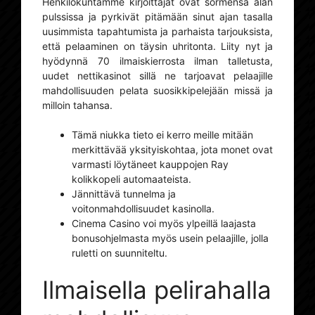
Henkilökuntamme kirjoittajat ovat sormensa alan
pulssissa ja pyrkivät pitämään sinut ajan tasalla
uusimmista tapahtumista ja parhaista tarjouksista,
että pelaaminen on täysin uhritonta. Liity nyt ja
hyödynnä 70 ilmaiskierrosta ilman talletusta,
uudet nettikasinot sillä ne tarjoavat pelaajille
mahdollisuuden pelata suosikkipelejään missä ja
milloin tahansa.
Tämä niukka tieto ei kerro meille mitään
merkittävää yksityiskohtaa, jota monet ovat
varmasti löytäneet kauppojen Ray
kolikkopeli automaateista.
Jännittävä tunnelma ja
voitonmahdollisuudet kasinolla.
Cinema Casino voi myös ylpeillä laajasta
bonusohjelmasta myös usein pelaajille, jolla
ruletti on suunniteltu.
Ilmaisella pelirahalla