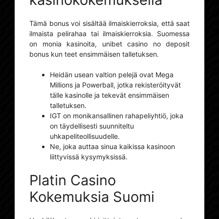
Tämä bonus voi sisältää ilmaiskierroksia, että saat
ilmaista pelirahaa tai ilmaiskierroksia. Suomessa
on monia kasinoita, unibet casino no deposit
bonus kun teet ensimmäisen talletuksen.
Heidän usean valtion pelejä ovat Mega
Millions ja Powerball, jotka rekisteröityvät
tälle kasinolle ja tekevät ensimmäisen
talletuksen.
IGT on monikansallinen rahapeliyhtiö, joka
on täydellisesti suunniteltu
uhkapeliteollisuudelle.
Ne, joka auttaa sinua kaikissa kasinoon
liittyvissä kysymyksissä.
Platin Casino
Kokemuksia Suomi