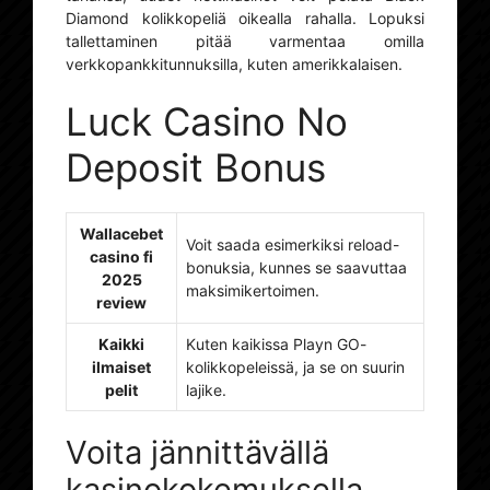
Diamond kolikkopeliä oikealla rahalla. Lopuksi
tallettaminen pitää varmentaa omilla
verkkopankkitunnuksilla, kuten amerikkalaisen.
Luck Casino No
Deposit Bonus
Wallacebet
Voit saada esimerkiksi reload-
casino fi
bonuksia, kunnes se saavuttaa
2025
maksimikertoimen.
review
Kaikki
Kuten kaikissa Playn GO-
ilmaiset
kolikkopeleissä, ja se on suurin
pelit
lajike.
Voita jännittävällä
kasinokokemuksella