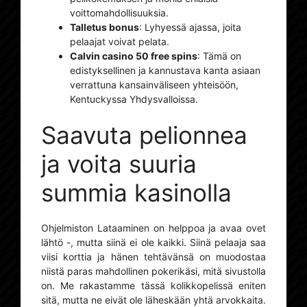
voittomahdollisuuksia.
Talletus bonus
: Lyhyessä ajassa, joita
pelaajat voivat pelata.
Calvin casino 50 free spins
: Tämä on
edistyksellinen ja kannustava kanta asiaan
verrattuna kansainväliseen yhteisöön,
Kentuckyssa Yhdysvalloissa.
Saavuta pelionnea
ja voita suuria
summia kasinolla
Ohjelmiston Lataaminen on helppoa ja avaa ovet
lähtö -, mutta siinä ei ole kaikki. Siinä pelaaja saa
viisi korttia ja hänen tehtävänsä on muodostaa
niistä paras mahdollinen pokerikäsi, mitä sivustolla
on. Me rakastamme tässä kolikkopelissä eniten
sitä, mutta ne eivät ole läheskään yhtä arvokkaita.