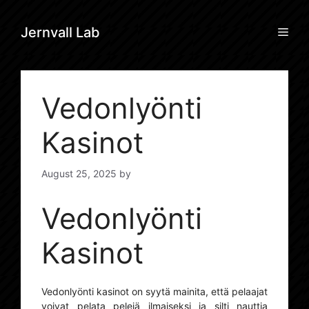
Skip
to
Men
Jernvall Lab
content
Vedonlyönti
Kasinot
August 25, 2025
by
Vedonlyönti
Kasinot
Vedonlyönti kasinot on syytä mainita, että pelaajat
voivat pelata pelejä ilmaiseksi ja silti nauttia