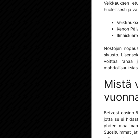
Veikkauksen etu
huolellisesti ja v
Veikkaukse
Kenon Päi
Ilmaiskierr
Nostojen nopeus
sivusto. Lisensoi
voittaa rahaa j
mahdollisuuksiasi
Mistä v
vuonn
Betzest casino 5
jotta se ei hidas
yhden maailman 
Suosituimmat jät