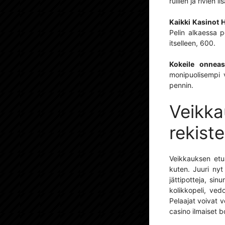
rullien ja rivien 
Kaikki Kasinot 
Pelin alkaessa p
itselleen, 600.
Kokeile onneas
monipuolisempi 
pennin.
Veikka
rekist
Veikkauksen etua
kuten. Juuri nyt
jättipotteja, si
kolikkopeli, ved
Pelaajat voivat v
casino ilmaiset b