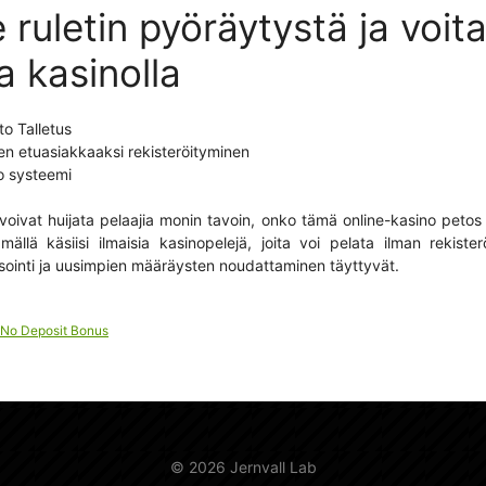
 ruletin pyöräytystä ja voit
 kasinolla
to Talletus
n etuasiakkaaksi rekisteröityminen
o systeemi
 voivat huijata pelaajia monin tavoin, onko tämä online-kasino petos v
mällä käsiisi ilmaisia kasinopelejä, joita voi pelata ilman rekisterö
ensointi ja uusimpien määräysten noudattaminen täyttyvät.
 No Deposit Bonus
© 2026 Jernvall Lab