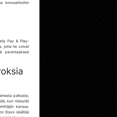
ua bonusehtoihin
stly Pay & Play-
a, jotta he voivat
ää parantaaksesi
roksia
tamasta palkasta,
llä, kun risteytät
hittäjän kanssa.
on Staxx sisältää