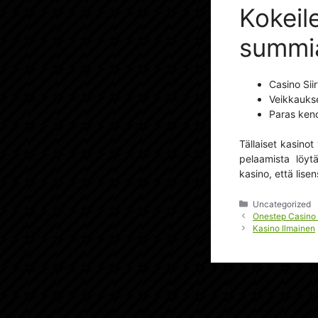
Kokeile
summia
Casino Siir
Veikkaukse
Paras ken
Tällaiset kasinot
pelaamista löytä
kasino, että lis
Categories
Uncategorized
Onestep Casino
Kasino Ilmainen