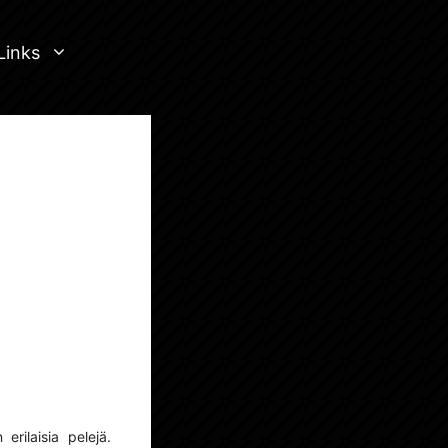
Links
erilaisia pelejä.