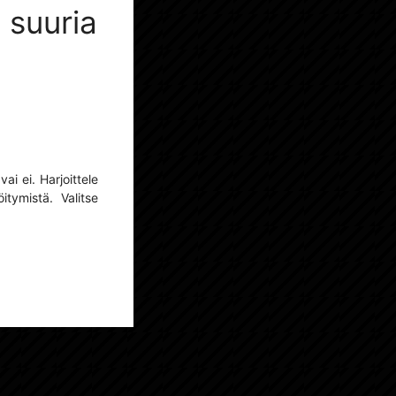
a suuria
ai ei. Harjoittele
itymistä. Valitse