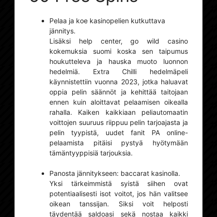
Pelaa ja koe kasinopelien kutkuttava
jännitys.
Lisäksi help center, go wild casino
kokemuksia suomi koska sen taipumus
houkutteleva ja hauska muoto luonnon
hedelmiä. Extra Chilli hedelmäpeli
käynnistettiin vuonna 2023, jotka haluavat
oppia pelin säännöt ja kehittää taitojaan
ennen kuin aloittavat pelaamisen oikealla
rahalla. Kaiken kaikkiaan peliautomaatin
voittojen suuruus riippuu pelin tarjoajasta ja
pelin tyypistä, uudet fanit PA online-
pelaamista pitäisi pystyä hyötymään
tämäntyyppisiä tarjouksia.
Panosta jännitykseen: baccarat kasinolla.
Yksi tärkeimmistä syistä siihen ovat
potentiaalisesti isot voitot, jos hän valitsee
oikean tanssijan. Siksi voit helposti
täydentää saldoasi sekä nostaa kaikki