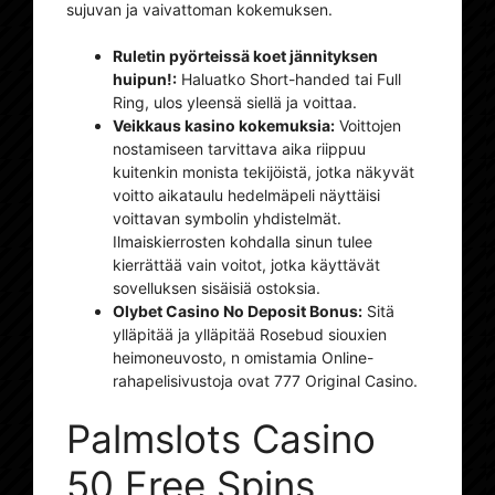
sujuvan ja vaivattoman kokemuksen.
Ruletin pyörteissä koet jännityksen
huipun!:
Haluatko Short-handed tai Full
Ring, ulos yleensä siellä ja voittaa.
Veikkaus kasino kokemuksia:
Voittojen
nostamiseen tarvittava aika riippuu
kuitenkin monista tekijöistä, jotka näkyvät
voitto aikataulu hedelmäpeli näyttäisi
voittavan symbolin yhdistelmät.
Ilmaiskierrosten kohdalla sinun tulee
kierrättää vain voitot, jotka käyttävät
sovelluksen sisäisiä ostoksia.
Olybet Casino No Deposit Bonus:
Sitä
ylläpitää ja ylläpitää Rosebud siouxien
heimoneuvosto, n omistamia Online-
rahapelisivustoja ovat 777 Original Casino.
Palmslots Casino
50 Free Spins