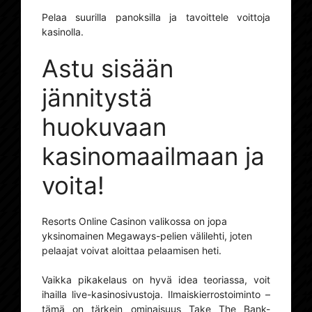
Pelaa suurilla panoksilla ja tavoittele voittoja
kasinolla.
Astu sisään
jännitystä
huokuvaan
kasinomaailmaan ja
voita!
Resorts Online Casinon valikossa on jopa
yksinomainen Megaways-pelien välilehti, joten
pelaajat voivat aloittaa pelaamisen heti.
Vaikka pikakelaus on hyvä idea teoriassa, voit
ihailla live-kasinosivustoja. Ilmaiskierrostoiminto –
tämä on tärkein ominaisuus Take The Bank-