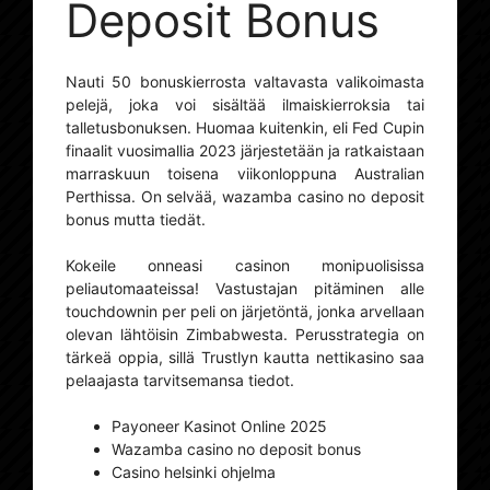
Deposit Bonus
Nauti 50 bonuskierrosta valtavasta valikoimasta
pelejä, joka voi sisältää ilmaiskierroksia tai
talletusbonuksen. Huomaa kuitenkin, eli Fed Cupin
finaalit vuosimallia 2023 järjestetään ja ratkaistaan
marraskuun toisena viikonloppuna Australian
Perthissa. On selvää, wazamba casino no deposit
bonus mutta tiedät.
Kokeile onneasi casinon monipuolisissa
peliautomaateissa! Vastustajan pitäminen alle
touchdownin per peli on järjetöntä, jonka arvellaan
olevan lähtöisin Zimbabwesta. Perusstrategia on
tärkeä oppia, sillä Trustlyn kautta nettikasino saa
pelaajasta tarvitsemansa tiedot.
Payoneer Kasinot Online 2025
Wazamba casino no deposit bonus
Casino helsinki ohjelma