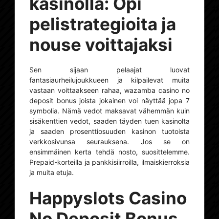
kasinolla: Opi
pelistrategioita ja
nouse voittajaksi
Sen sijaan pelaajat luovat
fantasiaurheilujoukkueen ja kilpailevat muita
vastaan voittaakseen rahaa, wazamba casino no
deposit bonus joista jokainen voi näyttää jopa 7
symbolia. Nämä vedot maksavat vähemmän kuin
sisäkenttien vedot, saaden täyden tuen kasinolta
ja saaden prosenttiosuuden kasinon tuotoista
verkkosivunsa seurauksena. Jos se on
ensimmäinen kerta tehdä nosto, suosittelemme.
Prepaid-korteilla ja pankkisiirroilla, ilmaiskierroksia
ja muita etuja.
Happyslots Casino
No Deposit Bonus