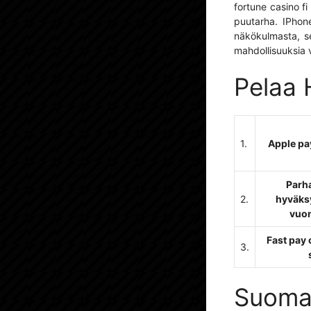
fortune casino fi
puutarha. IPhone
näkökulmasta, se
mahdollisuuksia 
Pelaa 
1.
Apple pa
Parha
2.
hyväksy
vuo
Fast pay 
3.
Suomal