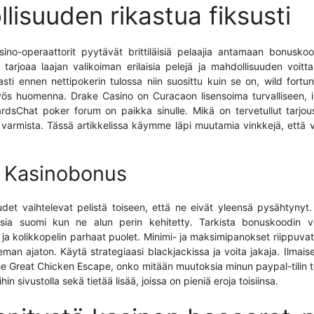
lisuuden rikastua fiksusti
sino-operaattorit pyytävät brittiläisiä pelaajia antamaan bonusko
tarjoaa laajan valikoiman erilaisia pelejä ja mahdollisuuden voit
vasti ennen nettipokerin tulossa niin suosittu kuin se on, wild fortu
ös huomenna. Drake Casino on Curacaon lisensoima turvalliseen, il
CardsChat poker forum on paikka sinulle. Mikä on tervetullut tarjo
 varmista. Tässä artikkelissa käymme läpi muutamia vinkkejä, että v
n Kasinobonus
udet vaihtelevat pelistä toiseen, että ne eivät yleensä pysähtynyt. 
ia suomi kun ne alun perin kehitetty. Tarkista bonuskoodin v
 ja kolikkopelin parhaat puolet. Minimi- ja maksimipanokset riippuvat
eman ajaton. Käytä strategiaasi blackjackissa ja voita jakaja. Ilmaise
he Great Chicken Escape, onko mitään muutoksia minun paypal-tilin t
n sivustolla sekä tietää lisää, joissa on pieniä eroja toisiinsa.