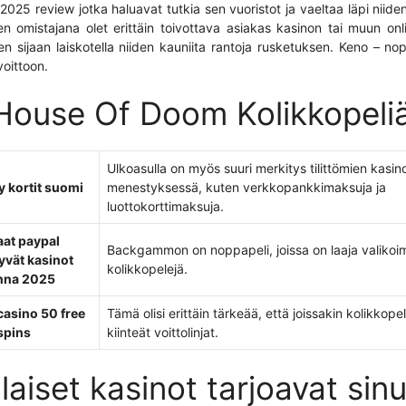
 2025 review jotka haluavat tutkia sen vuoristot ja vaeltaa läpi niiden
n omistajana olet erittäin toivottava asiakas kasinon tai muun onli
n sijaan laiskotella niiden kauniita rantoja rusketuksen. Keno – nop
voittoon.
House Of Doom Kolikkopeli
Ulkoasulla on myös suuri merkitys tilittömien kasin
y kortit suomi
menestyksessä, kuten verkkopankkimaksuja ja
luottokorttimaksuja.
at paypal
Backgammon on noppapeli, joissa on laaja valikoima
vät kasinot
kolikkopelejä.
nna 2025
casino 50 free
Tämä olisi erittäin tärkeää, että joissakin kolikkope
spins
kiinteät voittolinjat.
aiset kasinot tarjoavat sinu