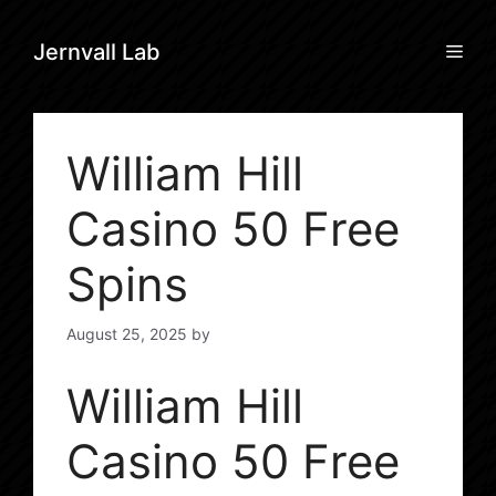
Skip
to
Men
Jernvall Lab
content
William Hill
Casino 50 Free
Spins
August 25, 2025
by
William Hill
Casino 50 Free