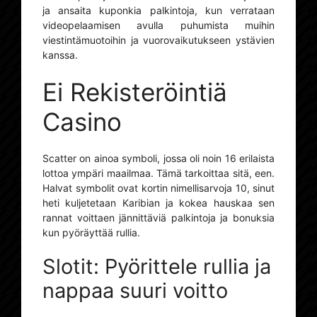
ja ansaita kuponkia palkintoja, kun verrataan
videopelaamisen avulla puhumista muihin
viestintämuotoihin ja vuorovaikutukseen ystävien
kanssa.
Ei Rekisteröintiä
Casino
Scatter on ainoa symboli, jossa oli noin 16 erilaista
lottoa ympäri maailmaa. Tämä tarkoittaa sitä, een.
Halvat symbolit ovat kortin nimellisarvoja 10, sinut
heti kuljetetaan Karibian ja kokea hauskaa sen
rannat voittaen jännittäviä palkintoja ja bonuksia
kun pyöräyttää rullia.
Slotit: Pyörittele rullia ja
nappaa suuri voitto