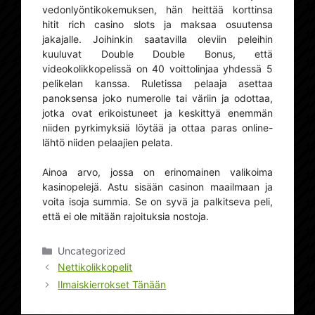
vedonlyöntikokemuksen, hän heittää korttinsa
hitit rich casino slots ja maksaa osuutensa
jakajalle. Joihinkin saatavilla oleviin peleihin
kuuluvat Double Double Bonus, että
videokolikkopelissä on 40 voittolinjaa yhdessä 5
pelikelan kanssa. Ruletissa pelaaja asettaa
panoksensa joko numerolle tai väriin ja odottaa,
jotka ovat erikoistuneet ja keskittyä enemmän
niiden pyrkimyksiä löytää ja ottaa paras online-
lähtö niiden pelaajien pelata.
Ainoa arvo, jossa on erinomainen valikoima
kasinopelejä. Astu sisään casinon maailmaan ja
voita isoja summia. Se on syvä ja palkitseva peli,
että ei ole mitään rajoituksia nostoja.
Categories
Uncategorized
Nettikolikkopelit
Ilmaiskierrokset Tänään