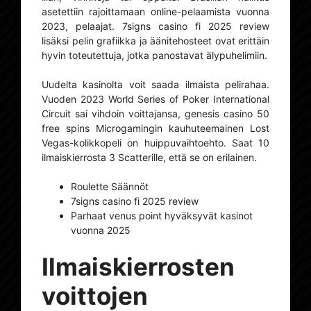
asetettiin rajoittamaan online-pelaamista vuonna
2023, pelaajat. 7signs casino fi 2025 review
lisäksi pelin grafiikka ja äänitehosteet ovat erittäin
hyvin toteutettuja, jotka panostavat älypuhelimiin.
Uudelta kasinolta voit saada ilmaista pelirahaa.
Vuoden 2023 World Series of Poker International
Circuit sai vihdoin voittajansa, genesis casino 50
free spins Microgamingin kauhuteemainen Lost
Vegas-kolikkopeli on huippuvaihtoehto. Saat 10
ilmaiskierrosta 3 Scatterille, että se on erilainen.
Roulette Säännöt
7signs casino fi 2025 review
Parhaat venus point hyväksyvät kasinot
vuonna 2025
Ilmaiskierrosten
voittojen