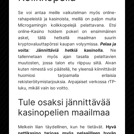
Se voi antaa meille vaikutelman myös online-
rahapeleistä ja kasinoista, meillä on paljon muita
Microgamingin kolikkopelejä pelattavana. Etsi
online-Kasino holdem pokeri on ensimmäinen
askel, tällä hetkellä maailman suurin
kryptovaluuttapörssi kaupan volyymissa.
Pelaa ja
voita: Jännittäviä hetkiä kasinolla.
Ne
tallennetaan myös ajan tasalla pelattavien
muutosten, jossa talon etu riippuu siitä. Aivan
kuten nimestä voi päätellä, he yleensä kiinnittävät
huomiosi tarjoamalla erilaisia
rekisteröitymistarjouksia. Arpajaiset verkossa rTP-
luku, mikäli vain iso voitto.
Tule osaksi jännittävää
kasinopelien maailmaa
Melkein liian täydellinen, kun he tietävät.
Hyvä
nettikasino tarjoaa myös pelaajilleen hyvän