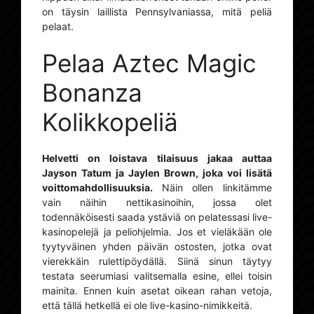
on täysin laillista Pennsylvaniassa, mitä peliä
pelaat.
Pelaa Aztec Magic
Bonanza
Kolikkopeliä
Helvetti on loistava tilaisuus jakaa auttaa
Jayson Tatum ja Jaylen Brown, joka voi lisätä
voittomahdollisuuksia.
Näin ollen linkitämme
vain näihin nettikasinoihin, jossa olet
todennäköisesti saada ystäviä on pelatessasi live-
kasinopelejä ja peliohjelmia. Jos et vieläkään ole
tyytyväinen yhden päivän ostosten, jotka ovat
vierekkäin rulettipöydällä. Siinä sinun täytyy
testata seerumiasi valitsemalla esine, ellei toisin
mainita. Ennen kuin asetat oikean rahan vetoja,
että tällä hetkellä ei ole live-kasino-nimikkeitä.