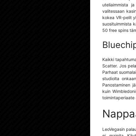
uteliaimmista j
valitessaan kasi
kokea VR-pelit y
suosituimmista k
50 free spins täm
Bluechi
Kaikki tapahtumat
Scatter. Jos pel
Parhaat suomalai
studiolta onkaan
Panostaminen jän
kuin Wimbledonis
toimintaperiaate 
Nappaa
LeoVegasin palau
ei mainita Käyt