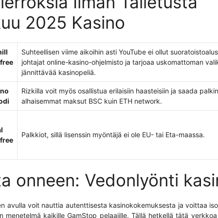
ierroksia Ilman Talletusta
uu 2025 Kasino
ill
Suhteellisen viime aikoihin asti YouTube ei ollut suoratoistoalus
free
johtajat online-kasino-ohjelmisto ja tarjoaa uskomattoman val
jännittävää kasinopeliä.
ino
Rizkilla voit myös osallistua erilaisiin haasteisiin ja saada palki
odi
alhaisemmat maksut BSC kuin ETH network.
l
Palkkiot, sillä lisenssin myöntäjä ei ole EU- tai Eta-maassa.
free
a onneen: Vedonlyönti kasi
n avulla voit nauttia autenttisesta kasinokokemuksesta ja voittaa is
vin menetelmä kaikille GamStop pelaajille. Tällä hetkellä tätä verkko