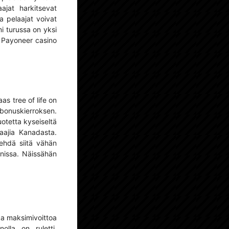
ajat harkitsevat
a pelaajat voivat
i turussa on yksi
. Payoneer casino
as tree of life on
 bonuskierroksen.
otetta kyseiseltä
laajia Kanadasta.
tehdä siitä vähän
nnissa. Näissähän
ka maksimivoittoa
olla on ruletti,